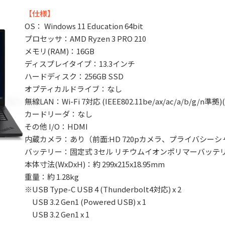
【仕様】
OS： Windows 11 Education 64bit
プロセッサ：AMD Ryzen 3 PRO 210
メモリ(RAM)：16GB
ディスプレイタイプ：13.3インチ
ハードディスク：256GB SSD
オプティカルドライブ：なし
無線LAN：Wi-Fi 7対応 (IEEE802.11be/ax/ac/a/b/g/n準拠)(
カードリーダ：なし
その他 I/O：HDMI
内蔵カメラ：あり（前面:HD 720pカメラ、プライバシー
バッテリー：固定式 3セル リチウムイオンポリマーバッテリー
本体寸法(WxDxH)：約 299x215x18.95mm
重量：約 1.28kg
※USB Type-C USB 4 (Thunderbolt4対応) x 2
USB 3.2 Gen1 (Powered USB) x 1
USB 3.2 Gen1 x 1