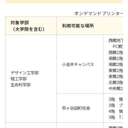
オンデマンドプリンター
対象学部
利用可能な場所
（大学院を含む）
西館地下1
PC教室1
西館1階 
南館1階 
小金井キャンパス
南館2階 
東館1階 
デザイン工学部
東館2階 
理工学部
北館3階 
生命科学部
中央館2階
3階 情報
3階 プリ
市ヶ谷田町校舎
4階 情報
3階 T31
西館3階