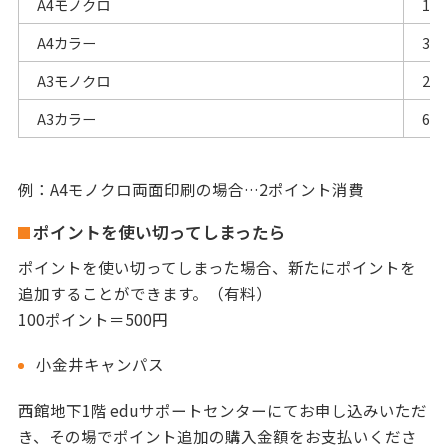
A4モノクロ
1ポ
A4カラー
3ポ
A3モノクロ
2ポ
A3カラー
6ポ
例：A4モノクロ両面印刷の場合…2ポイント消費
ポイントを使い切ってしまったら
ポイントを使い切ってしまった場合、新たにポイントを
追加することができます。（有料）
100ポイント＝500円
小金井キャンパス
西館地下1階 eduサポートセンターにてお申し込みいただ
き、その場でポイント追加の購入金額をお支払いくださ