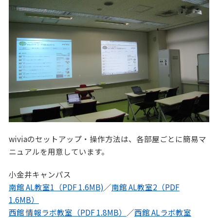
wiviaのセットアップ・操作方法は、各部屋ごとに簡易マ
ニュアルを用意しています。
小金井キャンパス
南館 AL教室1（PDF 1.6MB)
／
南館 AL教室2（PDF
1.6MB）
西館 情報ラボ教室（PDF 1.8MB）
／
西館 ALラボ教室